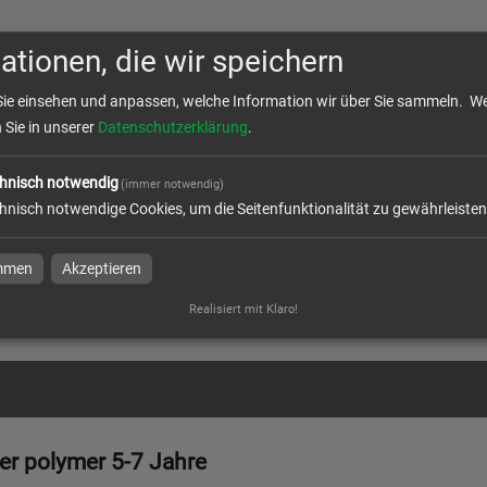
ationen, die wir speichern
Sie einsehen und anpassen, welche Information wir über Sie sammeln.
We
n Sie in unserer
Datenschutzerklärung
.
hnisch notwendig
(immer notwendig)
r Polymer 2D - weiß und
hnisch notwendige Cookies, um die Seitenfunktionalität zu gewährleisten
rent
immen
Akzeptieren
Realisiert mit Klaro!
l
er polymer 5-7 Jahre