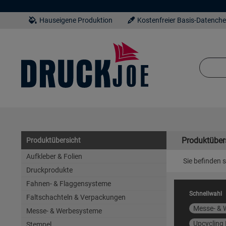
Hauseigene Produktion
Kostenfreier Basis-Datench
Produktüber
Produktübersicht
Aufkleber & Folien
Sie befinden s
Druckprodukte
Fahnen- & Flaggensysteme
Schnellwahl
Faltschachteln & Verpackungen
Messe- & 
Messe- & Werbesysteme
Upcycling
Stempel