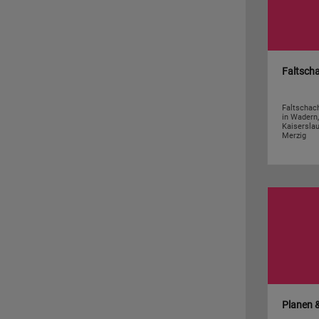
Faltsch
Faltschac
in Wadern,
Kaisersla
Merzig
Planen 