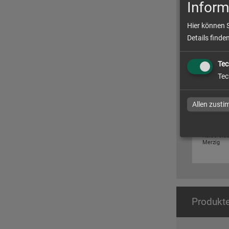
Inform
Hier können 
Details finde
Tec
Tec
Sonderp
Allen zust
Sonderpro
Trier, Lux
Kaisersla
Merzig
Produkte