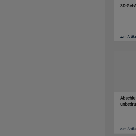
3D-Gel-A
zum Artike
Abschlus
unbedru
zum Artike