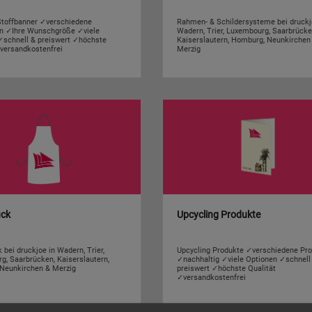
Stoffbanner ✓verschiedene
Rahmen- & Schildersysteme bei druckj
en ✓Ihre Wunschgröße ✓viele
Wadern, Trier, Luxembourg, Saarbrücke
✓schnell & preiswert ✓höchste
Kaiserslautern, Homburg, Neunkirchen
✓versandkostenfrei
Merzig
uck
Upcycling Produkte
k bei druckjoe in Wadern, Trier,
Upcycling Produkte ✓verschiedene Pr
g, Saarbrücken, Kaiserslautern,
✓nachhaltig ✓viele Optionen ✓schnell
Neunkirchen & Merzig
preiswert ✓höchste Qualität
✓versandkostenfrei