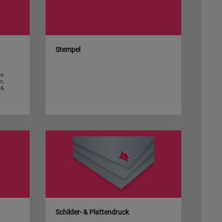
Stempel
in
n,
 &
Schilder- & Plattendruck