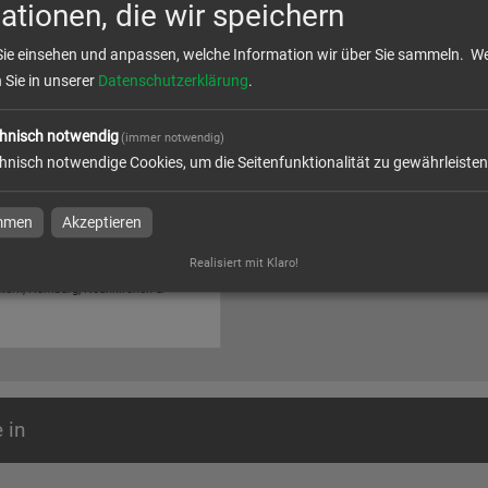
ationen, die wir speichern
Sie einsehen und anpassen, welche Information wir über Sie sammeln.
We
n Sie in unserer
Datenschutzerklärung
.
hnisch notwendig
(immer notwendig)
hnisch notwendige Cookies, um die Seitenfunktionalität zu gewährleisten
roduktionen
immen
Akzeptieren
duktionen bei druckjoe in Wadern,
Realisiert mit Klaro!
embourg, Saarbrücken,
utern, Homburg, Neunkirchen &
 in