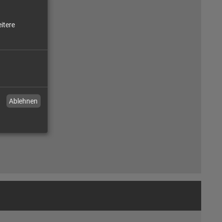
itere
Ablehnen