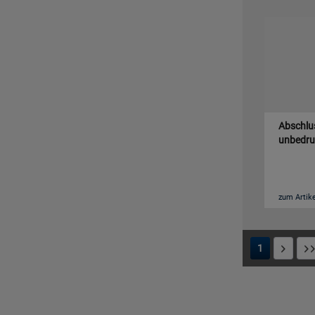
Abschlus
unbedru
zum Artike
1