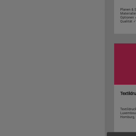
Planen & 
Materiali
Optionen 
Qualität 
Textildr
Textildruc
Luxembour
Homburg, 