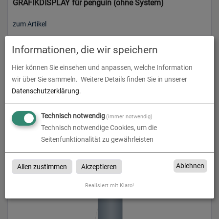
GRAFIKDISPLAY für penguin (ohne System)
zum Artikel
Informationen, die wir speichern
Hier können Sie einsehen und anpassen, welche Information
wir über Sie sammeln.
Weitere Details finden Sie in unserer
Datenschutzerklärung
.
Technisch notwendig
(immer notwendig)
Technisch notwendige Cookies, um die
Seitenfunktionalität zu gewährleisten
OUTDOOR penguin
zum Artikel
Ablehnen
Allen zustimmen
Akzeptieren
Realisiert mit Klaro!