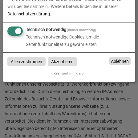
Um den Besuch unserer Webseite attraktiv zu gestalten und die
wir über Sie sammeln.
Weitere Details finden Sie in unserer
Nutzung bestimmter Funktionen zu ermöglichen, verwenden wir auf
Datenschutzerklärung
.
verschiedenen Seiten Technologien einschließlich sogenannter
Cookies. Cookies sind kleine Textdateien, die automatisch auf Ihrem
Technisch notwendig
(immer notwendig)
Endgerät gespeichert werden. Einige der von uns verwendeten
Technisch notwendige Cookies, um die
Cookies werden nach Ende der Browser-Sitzung, also nach
Seitenfunktionalität zu gewährleisten
Schließen Ihres Browsers, wieder gelöscht (sog. Sitzungs-Cookies).
Andere Cookies verbleiben auf Ihrem Endgerät und ermöglichen
Ablehnen
Allen zustimmen
Akzeptieren
uns, Ihren Browser beim nächsten Besuch wiederzuerkennen
(persistente Cookies).
Realisiert mit Klaro!
Wir verwenden solche Technologien, die für die Nutzung bestimmter
Funktionen unserer Webseite (z. B. Warenkorbfunktion) zwingend
erforderlich sind. Durch diese Technologien werden IP-Adresse,
Zeitpunkt des Besuchs, Geräte- und Browser-Informationen sowie
Informationen zu Ihrer Nutzung unserer Webseite (z. B.
Informationen zum Inhalt des Warenkorbs) erhoben und
verarbeitet. Dies dient im Rahmen einer Interessensabwägung
überwiegenden berechtigten Interessen an einer optimierten
Darstellung unseres Angebots gemäß Art. 6 Abs. 1 S. 1 lit. f DSGVO.