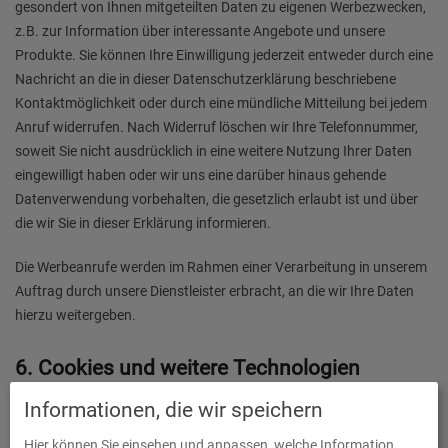
gesondert von Ihnen mitgeteilten Daten zu eigenen Werbezwecken,
z.B. zur Information über interessante Angebote und unsere
Produkte. Sie können Ihre Einwilligung jederzeit entweder durch eine
Nachricht an die in dieser Datenschutzerklärung beschriebene
Kontaktmöglichkeit oder durch eine mündliche Mitteilung bei jedem
Anruf widerrufen. Nach Widerruf löschen wir Ihre Telefonnummer,
soweit Sie nicht ausdrücklich in eine weitere Nutzung Ihrer Daten
eingewilligt haben oder wir uns eine darüber hinaus gehende
Datenverwendung vorbehalten, die gesetzlich erlaubt ist und über
die wir Sie in dieser Erklärung informieren.
Die Werbeanrufe werden im Rahmen einer Verarbeitung in unserem
Auftrag durch unsere Dienstleister erbracht, an die wir Ihre Daten
hierzu weitergeben.
6. Cookies und weitere Technologien
Informationen, die wir speichern
Allgemeine Informationen
Hier können Sie einsehen und anpassen, welche Information