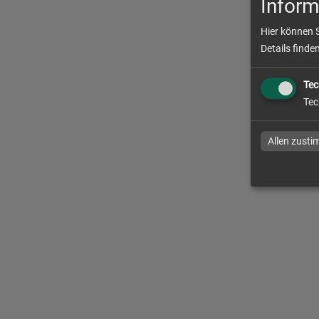
Inform
Hier können 
Details finde
Tec
Tec
Allen zust