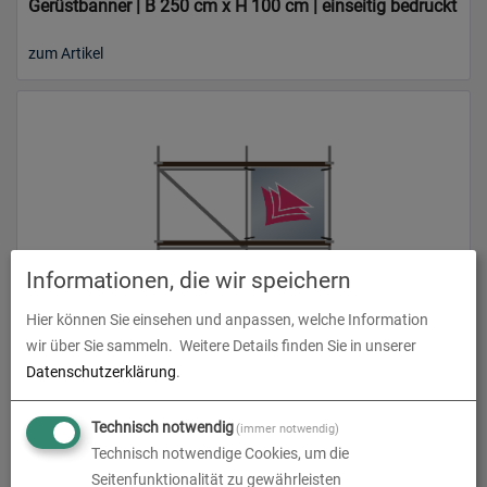
Gerüstbanner | B 250 cm x H 100 cm | einseitig bedruckt
zum Artikel
Informationen, die wir speichern
Gerüstbanner | B 250 cm x H 206 cm | einseitig bedruckt
Hier können Sie einsehen und anpassen, welche Information
wir über Sie sammeln.
Weitere Details finden Sie in unserer
zum Artikel
Datenschutzerklärung
.
Technisch notwendig
(immer notwendig)
Technisch notwendige Cookies, um die
Seitenfunktionalität zu gewährleisten